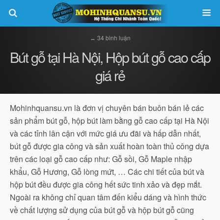
↔ 34 bình luận
Bút gỗ tại Hà Nội, Hộp bút gỗ cao cấp
giá rẻ
Mohinhquansu.vn là đơn vị chuyên bán buôn bán lẻ các
sản phẩm bút gỗ, hộp bút làm bằng gỗ cao cấp tại Hà Nội
và các tỉnh lân cận với mức giá ưu đãi và hấp dẫn nhất,
bút gỗ được gia công và sản xuất hoàn toàn thủ công dựa
trên các loại gỗ cao cấp như: Gỗ sồi, Gỗ Maple nhập
khẩu, Gỗ Hương, Gỗ lòng mứt, … Các chi tiết của bút và
hộp bút đều được gia công hết sức tinh xảo và đẹp mắt.
Ngoài ra không chỉ quan tâm đến kiểu dáng và hình thức
về chất lượng sử dụng của bút gỗ và hộp bút gỗ cũng