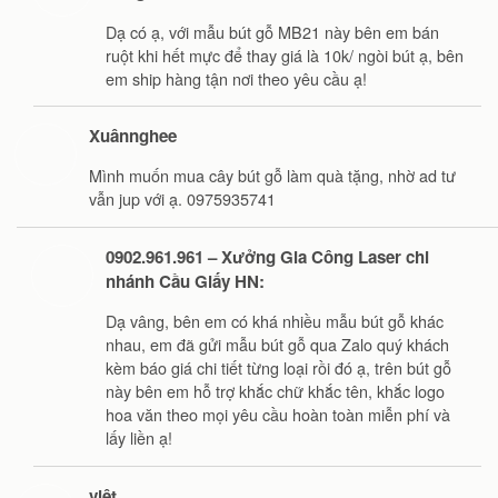
Dạ có ạ, với mẫu bút gỗ MB21 này bên em bán
ruột khi hết mực để thay giá là 10k/ ngòi bút ạ, bên
em ship hàng tận nơi theo yêu cầu ạ!
Xuânnghee
Mình muốn mua cây bút gỗ làm quà tặng, nhờ ad tư
vẫn jup với ạ. 0975935741
0902.961.961 – Xưởng Gia Công Laser chi
nhánh Cầu Giấy HN:
Dạ vâng, bên em có khá nhiều mẫu bút gỗ khác
nhau, em đã gửi mẫu bút gỗ qua Zalo quý khách
kèm báo giá chi tiết từng loại rồi đó ạ, trên bút gỗ
này bên em hỗ trợ khắc chữ khắc tên, khắc logo
hoa văn theo mọi yêu cầu hoàn toàn miễn phí và
lấy liền ạ!
việt