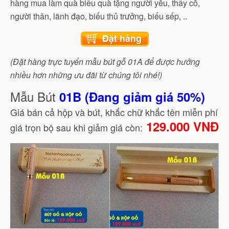
hàng mua làm quà biếu quà tặng người yêu, thầy cô,
người thân, lãnh đạo, biếu thủ trưởng, biếu sếp, ..
(Đặt hàng trực tuyến mẫu bút gỗ 01A để được hưởng
nhiều hơn những ưu đãi từ chúng tôi nhé!)
Mẫu Bút
01B (Đang giảm giá 50%)
Giá bán cả hộp và bút, khắc chữ khắc tên miễn phí
129.000 VNĐ
giá trọn bộ sau khi giảm giá còn: