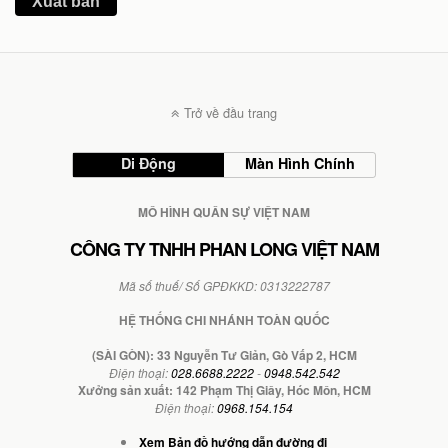
Xuất bản
Trở về đầu trang
Di Động
Màn Hình Chính
MÔ HÌNH QUÂN SỰ VIỆT NAM
CÔNG TY TNHH PHAN LONG VIỆT NAM
Mã số thuế/ Số GPĐKKD: 0313222787
HỆ THỐNG CHI NHÁNH TOÀN QUỐC
(SÀI GÒN): 33 Nguyễn Tư Giản, Gò Vấp 2, HCM
Điện thoại:
028.6688.2222
-
0948.542.542
Xưởng sản xuất: 142 Phạm Thị Giây, Hóc Môn, HCM
Điện thoại:
0968.154.154
Xem Bản đồ hướng dẫn đường đi