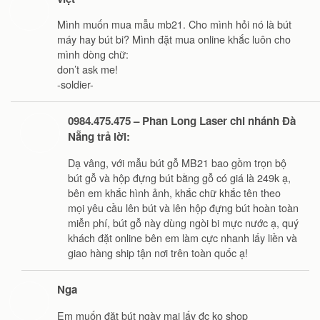
Mình muốn mua mẫu mb21. Cho mình hỏi nó là bút
máy hay bút bi? Mình đặt mua online khắc luôn cho
mình dòng chữ:
don’t ask me!
-soldier-
0984.475.475 – Phan Long Laser chi nhánh Đà
Nẵng trả lời:
Dạ vâng, với mẫu bút gỗ MB21 bao gồm trọn bộ
bút gỗ và hộp đựng bút bằng gỗ có giá là 249k ạ,
bên em khắc hình ảnh, khắc chữ khắc tên theo
mọi yêu cầu lên bút và lên hộp đựng bút hoàn toàn
miễn phí, bút gỗ này dùng ngòi bi mực nước ạ, quý
khách đặt online bên em làm cực nhanh lấy liền và
giao hàng ship tận nơi trên toàn quốc ạ!
Nga
Em muốn đặt bút ngày mai lấy đc ko shop