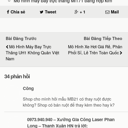
Mô hình máy bay trực thăng Mi171 bằng hợp kim
Chia sẻ
Tweet
+ 1
Mail
Bài Đăng Trước
Bài Đăng Tiếp Theo
Mô Hình Máy Bay Trực
Mô Hình Xe Hơi Giá Rẻ, Phân
Thăng UH1 Không Quân Việt
Phối Sỉ, Lẻ Trên Toàn Quốc
Nam
34 phản hồi
Công
Shop cho mình hỏi mẫu MB21 có thay ruột được
không? Shop có bán ruột để thay kèm theo hay k?
0973.940.940 – Xưởng Gia Công Laser Phan
Long – Thanh Xuân HN trả lời: