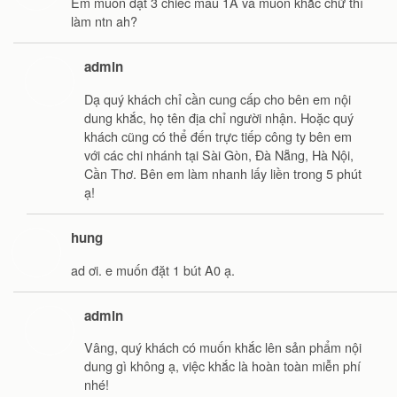
Em muốn đặt 3 chiếc mẫu 1A và muốn khắc chữ thì
làm ntn ah?
admin
Dạ quý khách chỉ cần cung cấp cho bên em nội
dung khắc, họ tên địa chỉ người nhận. Hoặc quý
khách cũng có thể đến trực tiếp công ty bên em
với các chi nhánh tại Sài Gòn, Đà Nẵng, Hà Nội,
Cần Thơ. Bên em làm nhanh lấy liền trong 5 phút
ạ!
hung
ad ơi. e muốn đặt 1 bút A0 ạ.
admin
Vâng, quý khách có muốn khắc lên sản phẩm nội
dung gì không ạ, việc khắc là hoàn toàn miễn phí
nhé!