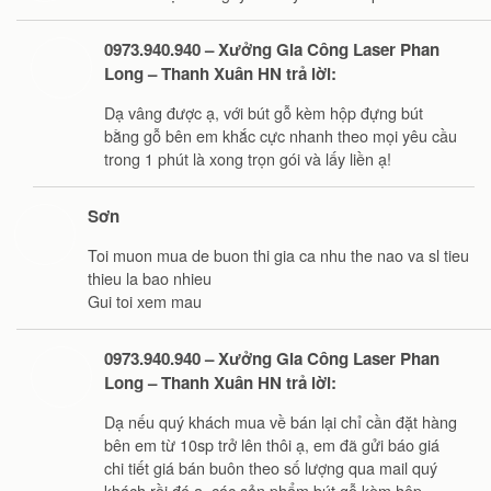
0973.940.940 – Xưởng Gia Công Laser Phan
Long – Thanh Xuân HN trả lời:
Dạ vâng được ạ, với bút gỗ kèm hộp đựng bút
bằng gỗ bên em khắc cực nhanh theo mọi yêu cầu
trong 1 phút là xong trọn gói và lấy liền ạ!
Sơn
Toi muon mua de buon thi gia ca nhu the nao va sl tieu
thieu la bao nhieu
Gui toi xem mau
0973.940.940 – Xưởng Gia Công Laser Phan
Long – Thanh Xuân HN trả lời:
Dạ nếu quý khách mua về bán lại chỉ cần đặt hàng
bên em từ 10sp trở lên thôi ạ, em đã gửi báo giá
chi tiết giá bán buôn theo số lượng qua mail quý
khách rồi đó ạ, các sản phẩm bút gỗ kèm hộp