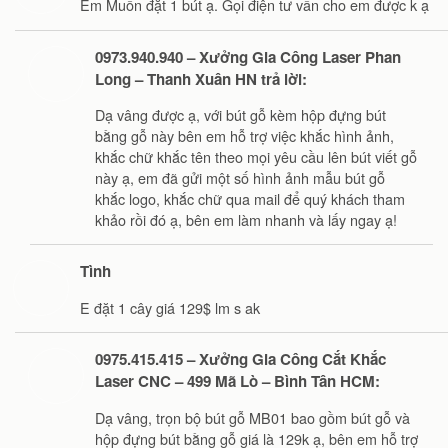
Em Muốn đặt 1 bút ạ. Gọi điện tư vấn cho em được k ạ
0973.940.940 – Xưởng Gia Công Laser Phan
Long – Thanh Xuân HN trả lời:
Dạ vâng được ạ, với bút gỗ kèm hộp đựng bút
bằng gỗ này bên em hỗ trợ việc khắc hình ảnh,
khắc chữ khắc tên theo mọi yêu cầu lên bút viết gỗ
này ạ, em đã gửi một số hình ảnh mẫu bút gỗ
khắc logo, khắc chữ qua mail để quý khách tham
khảo rồi đó ạ, bên em làm nhanh và lấy ngay ạ!
Tình
E đặt 1 cây giá 129$ lm s ak
0975.415.415 – Xưởng Gia Công Cắt Khắc
Laser CNC – 499 Mã Lò – Bình Tân HCM:
Dạ vâng, trọn bộ bút gỗ MB01 bao gồm bút gỗ và
hộp đựng bút bằng gỗ giá là 129k ạ, bên em hỗ trợ